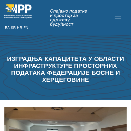
Спајамо податке
и простор за
одрживу
будућност
BA
SR
HR
EN
ДАТАКА
ИЗГРАДЊА КАПАЦИТЕТА У ОБЛАСТИ
ИНФРАСТРУКТУРЕ ПРОСТОРНИХ
ПОДАТАКА ФЕДЕРАЦИЈЕ БОСНЕ И
ХЕРЦЕГОВИНЕ
ну опћих
их