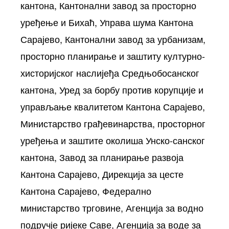
кантона, Кантонални завод за просторно
уређење и Бихаћ, Управа шума Кантона
Сарајево, Кантонални завод за урбанизам,
просторно планирање и заштиту културно-
хисторијског наслијеђа Средњобосанског
кантона, Уред за борбу против корупције и
управљање квалитетом Кантона Сарајево,
Министарство грађевинарства, просторног
уређења и заштите околиша Унско-санског
кантона, Завод за планирање развоја
Кантона Сарајево, Дирекција за цесте
Кантона Сарајево, Федерално
министарство трговине, Агенција за водно
подручје ријеке Саве, Агенција за воде за