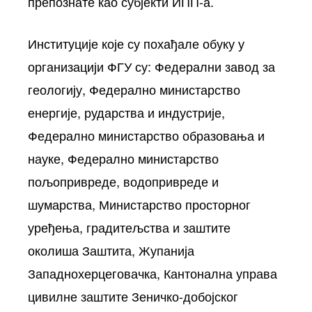
препознате као субјекти ИПП-а.
Институције које су похађале обуку у
организацији ФГУ су: Федерални завод за
геологију, Федерално министарство
енергије, рударства и индустрије,
Федерално министарство образовања и
науке, Федерално министарство
пољопривреде, водопривреде и
шумарства, Министарство просторног
уређења, градитељства и заштите
околиша Заштита, Жупанија
Западнохерцеговачка, Кантонална управа
цивилне заштите Зеничко-добојског