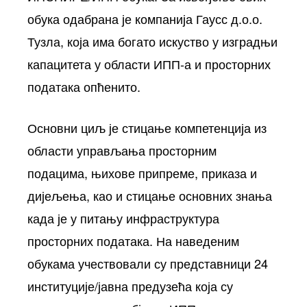
обука одабрана је компанија Гаусс д.о.о.
Тузла, која има богато искуство у изградњи
капацитета у области ИПП-а и просторних
података опћенито.
Основни циљ је стицање компетенција из
области управљања просторним
подацима, њихове припреме, приказа и
дијељења, као и стицање основних знања
када је у питању инфраструктура
просторних података. На наведеним
обукама учествовали су представници 24
институције/јавна предузећа која су