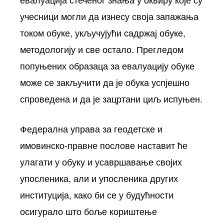
учесници могли да изнесу своја запажања
током обуке, укључујући садржај обуке,
методологију и све остало. Прегледом
попуњених образаца за евалуацију обуке
може се закључити да је обука успјешно
спроведена и да је зацртани циљ испуњен.
Федерална управа за геодетске и
имовинско-правне послове наставит ће
улагати у обуку и усавршавање својих
упосленика, али и упосленика других
институција, како би се у будућности
осигурало што боље кориштење