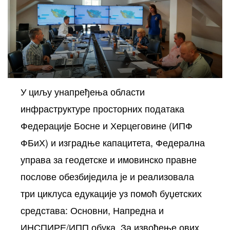
У циљу унапређења области
инфраструктуре просторних података
осторних
Федерације Босне и Херцеговине (ИПФ
ФБиХ) и изградње капацитета, Федерална
управа за геодетске и имовинско правне
послове обезбиједила је и реализовала
три циклуса едукације уз помоћ буџетских
средстава: Основни, Напредна и
ИНСПИРЕ/ИПП обука. За извођење ових