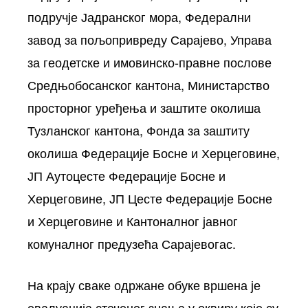
подручје Јадранског мора, Федерални
завод за пољопривреду Сарајево, Управа
за геодетске и имовинско-правне послове
Средњобосанског кантона, Министарство
просторног уређења и заштите околиша
Тузланског кантона, Фонда за заштиту
околиша Федерације Босне и Херцеговине,
ЈП Аутоцесте Федерације Босне и
Херцеговине, ЈП Цесте Федерације Босне
и Херцеговине и Кантоналног јавног
комуналног предузећа Сарајевогас.
На крају сваке одржане обуке вршена је
евалуација стеченог знања у оквиру које су