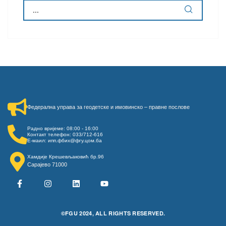
Федерална управа за геодетске и имовинско – правне послове​
Радно вријеме: 08:00 - 16:00
Контакт телефон: 033/712-616
Е-маил: ипп.фбих@фгу.цом.ба
Хамдије Крешевљаковић бр.96
Сарајево 71000
©FGU 2024, ALL RIGHTS RESERVED.