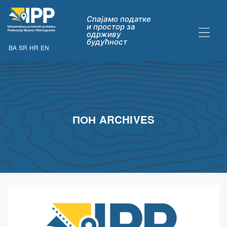
Спајамо податке
и простор за
одрживу
будућност
BA
SR
HR
EN
ДАТАКА
ПОН ARCHIVES
ну опћих
их