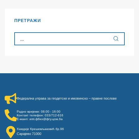
ПРЕТРАЖИ
Федерална управа за геодетске и имовинско – правне послове​
Радно вријеме: 08:00 - 16:00
Контакт телефон: 033/712-616
Е-маил: ипп.фбих@фгу.цом.ба
Хамдије Крешевљаковић бр.96
Сарајево 71000