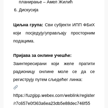
планирање – Амел Жилић
Дискусија
Сви субјекти ИПП ФБиХ
Циљна група:
који посједују/управљају просторним
подацима.
Пријава за онлине учешће:
Заинтересирани који желе пратити
радионицу онлине моле се да се
региструју путем сљедећег линка:
https://fuzgipp.webex.com/weblink/register
/r7c657e0f363a6ea23db5e88dec746f55