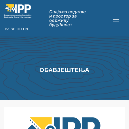
Спајамо податке
и простор за
одрживу
будућност
BA
SR
HR
EN
ДАТАКА
ОБАВЈЕШТЕЊА
ну опћих
их