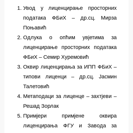
Увод у лиценцирање просторних
података ФБиХ – др.сц. Мирза
Поњавић
Одлука о опћим увјетима за
лиценцирање просторних података
ФБиХ – Семир Хуремовић
Оквир лиценцирања за ИПП ФБиХ –
типови лиценци – др.сц. Јасмин
Талетовић
Метаподаци за лиценце – захтјеви –
Решад Зорлак
Примјери примјене оквира
лиценцирања ФГУ и Завода за