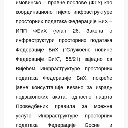
имовинско – правне послове (ФГУ) као
координационо тијело инфраструктуре
просторних података Федерације БиХ –
ИПП ФБиХ (члан 26. Закона о
инфраструктури просторних података
Федерације БиХ (“Службене новине
Федерације БиХ”, 55/21) заједно са
Вијећем Инфраструктуре просторних
података Федерације БиХ, покреће
јавне консултације везано за израду
подзаконских аката, односно нацрта
Проведбених правила за мрежне
услуге Инфраструктуре просторних
података Федерације Босне и