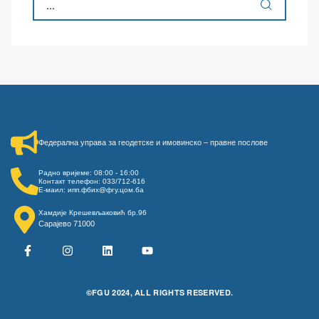
Федерална управа за геодетске и имовинско – правне послове​
Радно вријеме: 08:00 - 16:00
Контакт телефон: 033/712-616
Е-маил: ипп.фбих@фгу.цом.ба
Хамдије Крешевљаковић бр.96
Сарајево 71000
©FGU 2024, ALL RIGHTS RESERVED.