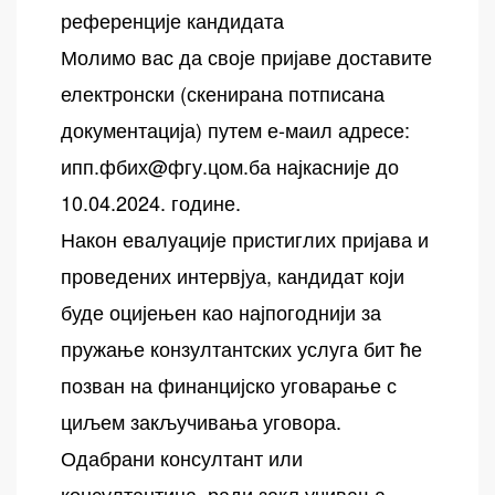
референције кандидата
Молимо вас да своје пријаве доставите
електронски (скенирана потписана
документација) путем е-маил адресе:
ипп.фбих@фгу.цом.ба најкасније до
10.04.2024. године.
Након евалуације пристиглих пријава и
проведених интервјуа, кандидат који
буде оцијењен као најпогоднији за
пружање конзултантских услуга бит ће
позван на финанцијско уговарање с
циљем закључивања уговора.
Одабрани консултант или
консултантица, ради закључивања