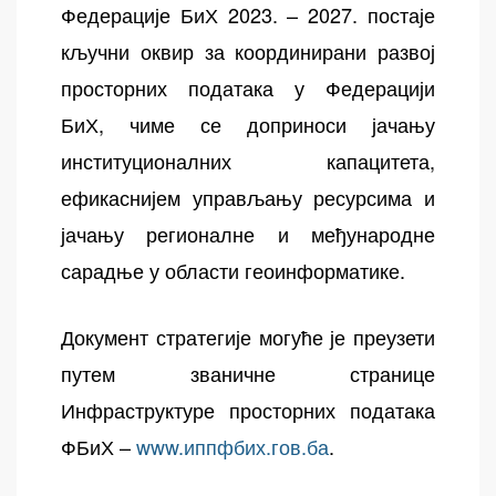
Федерације БиХ 2023. – 2027. постаје
кључни оквир за координирани развој
просторних података у Федерацији
БиХ, чиме се доприноси јачању
институционалних капацитета,
ефикаснијем управљању ресурсима и
јачању регионалне и међународне
сарадње у области геоинформатике.
Документ стратегије могуће је преузети
путем званичне странице
Инфраструктуре просторних података
ФБиХ –
www.иппфбих.гов.ба
.