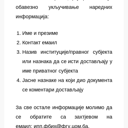
обавезно укључивање наредних
информација:
Име и презиме
Контакт емаил
Назив институције/правног субјекта
или назнака да се исти достављају у
име приватног субјекта
Јасне назнаке на који дио документа
се коментари достављају
За све остале информације молимо да
се обратите са захтјевом на
емаил:
ипп.фбих@фгу.цом.ба
.