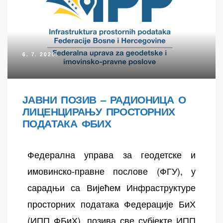
6. 7. 2026.
ЈАВНИ ПОЗИВ – РАДИОНИЦА О
ЛИЦЕНЦИРАЊУ ПРОСТОРНИХ
осторних
ПОДАТАКА ФБИХ
Федерална управа за геодетске и
имовинско-правне послове (ФГУ), у
сарадњи са Вијећем Инфраструктуре
просторних података Федерације БиХ
(ИПП ФБиХ), позива све субјекте ИПП