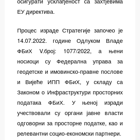
осигурати усклађеност са захтјевима
ЕУ директива.
Процес израде Стратегије започео је
14.07.2022. године Одлуком Владе
ФБиХ V.број: 1077/2022, а њени
носиоци су Федерална управа за
геодетске и имовинско-правне послове
и Вијеће ИПП ФБиХ, у складу са
Законом о Инфраструктури просторних
података ФБиХ. У њеној изради
учествовали су органи јавне власти
одговорни за просторне податке, као и
релевантни социо-економски партнери.