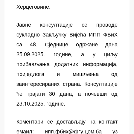
Херцеговине.
Јавне консултације се проводе
сукладно Закључку Вијећа ИПП ФБиХ
са 48. Сједнице одржане дана
25.09.2025. године, а у циљу
прибављања додатних информација,
приједлога и мишљења од
заинтересираних страна. Консултације
ће трајати 30 дана, а почевши од
23.10.2025. године.
Коментари се достављају на контакт
емаил:
ипп.фбих@фгу.цом.ба
уз