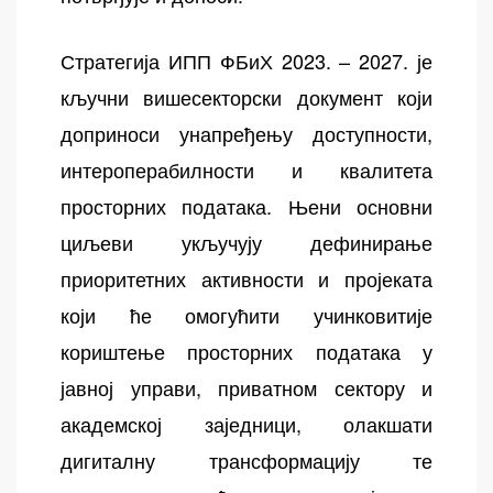
Стратегија ИПП ФБиХ 2023. – 2027. је
кључни вишесекторски документ који
доприноси унапређењу доступности,
интероперабилности и квалитета
просторних података. Њени основни
циљеви укључују дефинирање
приоритетних активности и пројеката
који ће омогућити учинковитије
кориштење просторних података у
јавној управи, приватном сектору и
академској заједници, олакшати
дигиталну трансформацију те