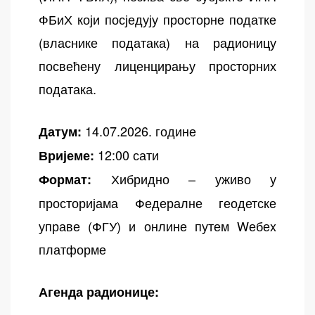
ФБиХ који посједују просторне податке
(власнике података) на радионицу
посвећену лиценцирању просторних
података.
14.07.2026. године
Датум:
12:00 сати
Вријеме:
Хибридно – уживо у
Формат:
просторијама Федералне геодетске
управе (ФГУ) и онлине путем Wебеx
платформе
Агенда радионице: