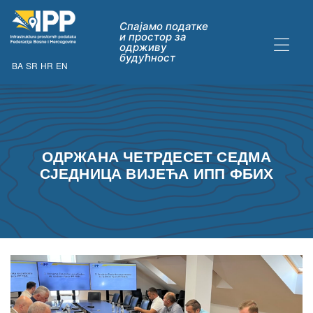
Спајамо податке
и простор за
одрживу
будућност
BA
SR
HR
EN
ДАТАКА
ОДРЖАНА ЧЕТРДЕСЕТ СЕДМА
СЈЕДНИЦА ВИЈЕЋА ИПП ФБИХ
ну опћих
их