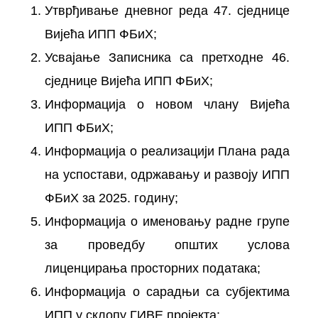
Утврђивање дневног реда 47. сједнице
Вијећа ИПП ФБиХ;
Усвајање Записника са претходне 46.
сједнице Вијећа ИПП ФБиХ;
Информација о новом члану Вијећа
ИПП ФБиХ;
Информација о реализацији Плана рада
на успостави, одржавању и развоју ИПП
ФБиХ за 2025. годину;
Информација о именовању радне групе
за проведбу општих услова
лиценцирања просторних података;
Информација о сарадњи са субјектима
ИПП у склопу ГИВЕ пројекта;