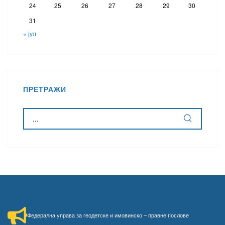
24
25
26
27
28
29
30
31
« јул
ПРЕТРАЖИ
Федерална управа за геодетске и имовинско – правне послове​