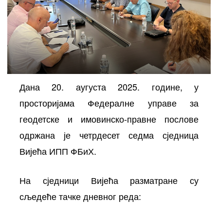
Дана 20. аугуста 2025. године, у
просторијама Федералне управе за
осторних
геодетске и имовинско-правне послове
одржана је четрдесет седма сједница
Вијећа ИПП ФБиХ.
На сједници Вијећа разматране су
сљедеће тачке дневног реда: