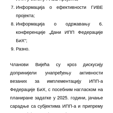
Информација о ефективности ГИВЕ
пројекта;
Информација о одржавању 6.
конференције „Дани ИПП Федерације
БиХ“;
Разно.
Чланови Вијећа су кроз дискусију
допринијели унапређењу активности
везаних за имплементацију ИПП-а
Федерације БиХ, с посебним нагласком на
планиране задатке у 2025. години, јачање
сарадње са субјектима ИПП-а и припрему