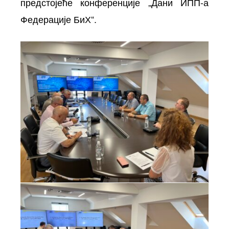
предстојеће конференције „Дани ИПП-а
Федерације БиХ“.