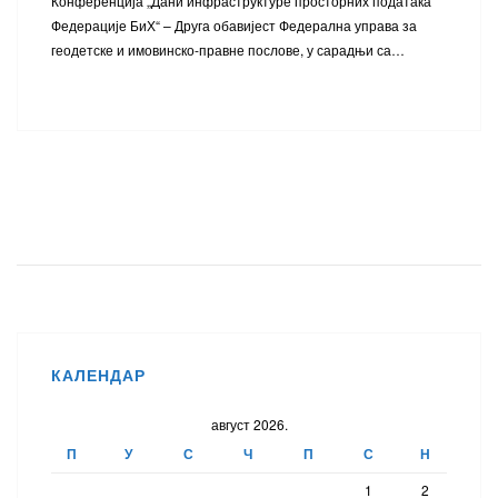
Конференција „Дани инфраструктуре просторних података
Федерације БиХ“ – Друга обавијест Федерална управа за
геодетске и имовинско-правне послове, у сарадњи са…
КАЛЕНДАР
август 2026.
П
У
С
Ч
П
С
Н
1
2