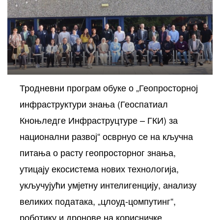
Тродневни програм обуке о „Геопросторној
инфраструктури знања (Геоспатиал
осторних
Кноњледге Инфраструцтуре – ГКИ) за
национални развој“ осврнуо се на кључна
питања о расту геопросторног знања,
утицају екосистема нових технологија,
укључујући умјетну интелигенцију, анализу
великих података, „цлоуд-цомпутинг“,
роботику и дронове на корисничке