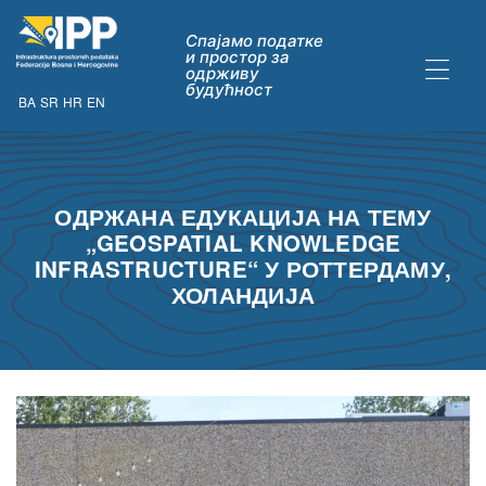
Спајамо податке
и простор за
одрживу
будућност
BA
SR
HR
EN
ДАТАКА
ОДРЖАНА ЕДУКАЦИЈА НА ТЕМУ
„GEOSPATIAL KNOWLEDGE
INFRASTRUCTURE“ У РОТТЕРДАМУ,
ХОЛАНДИЈА
ну опћих
их