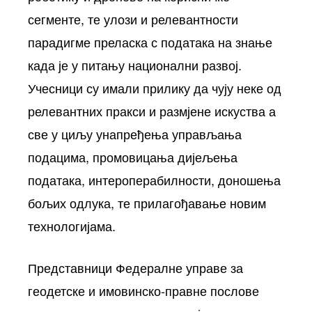
сегменте, те улози и релевантности
парадигме преласка с података на знање
када је у питању национални развој.
Учесници су имали прилику да чују неке од
релевантних пракси и размјене искуства а
све у циљу унапређења управљања
подацима, промовицања дијељења
података, интероперабилности, доношења
бољих одлука, те прилагођавање новим
технологијама.
Представници Федералне управе за
геодетске и имовинско-правне послове