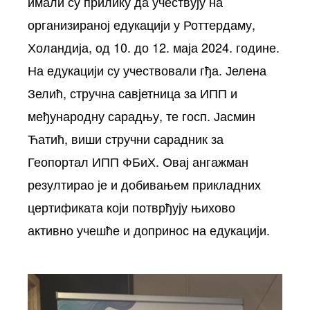
имали су прилику да учествују на
организираној едукацији у Роттердаму,
Холандија, од 10. до 12. маја 2024. године.
На едукацији су учествовали гђа. Јелена
Зелић, стручна савјетница за ИПП и
међународну сарадњу, те госп. Јасмин
Ћатић, виши стручни сарадник за
Геопортал ИПП ФБиХ. Овај ангажман
резултирао је и добивањем прикладних
цертификата који потврђују њихово
активно учешће и допринос на едукацији.