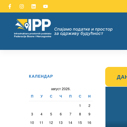
Спајамо податке и простор
за одрживу будућност
ДАТАКА
ДА
КАЛЕНДАР
август 2026.
П
У
С
Ч
П
С
Н
1
2
ну опћих
3
4
5
6
7
8
9
их
10
11
12
13
14
15
16