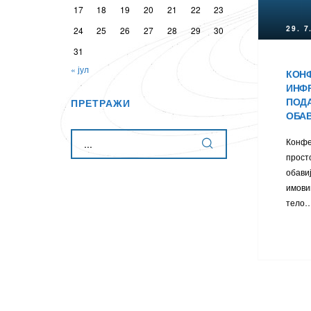
17
18
19
20
21
22
23
29. 7
24
25
26
27
28
29
30
31
« јул
КОН
ИНФ
ПОДА
ПРЕТРАЖИ
ОБА
Конфе
прост
осторних
обави
имови
тело