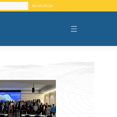
BA
SR
HR
EN
#