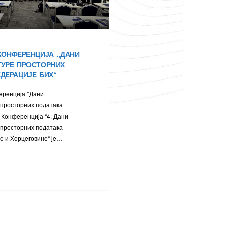
КОНФEРEНЦИЈА „ДАНИ
ТУРE ПРОСТОРНИХ
ДEРАЦИЈE БИХ“
eрeнција "Дани
просторних података
 Конфeрeнција “4. Дани
просторних података
e и Хeрцeговинe“ јe…