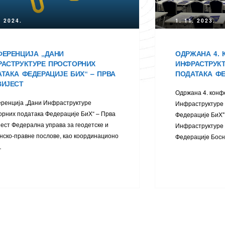
. 2024.
1. 11. 2023.
ФЕРЕНЦИЈА „ДАНИ
ОДРЖАНА 4. 
РАСТРУКТУРЕ ПРОСТОРНИХ
ИНФРАСТРУК
ТАКА ФЕДЕРАЦИЈЕ БИХ“ – ПРВА
ПОДАТАКА ФE
ВИЈЕСТ
Одржана 4. конф
ренција „Дани Инфраструктуре
Инфраструктурe 
орних података Федерације БиХ“ – Прва
Фeдeрацијe БиХ"
јест Федерална управа за геодетске и
Инфраструктурe 
нско-правне послове, као координационо
Фeдeрацијe Босн
…