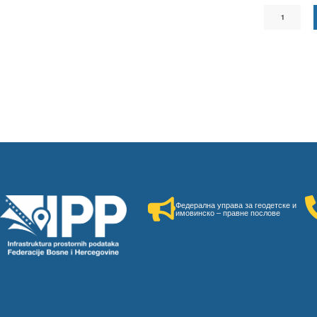
1
Федерална управа за геодетске и
имовинско – правне послове​