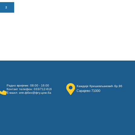
2
Радно вријеме: 08:00 - 16:00
Хамдије Крешевљаковић бр.96
Контакт телефон: 033/712-616
Сарајево 71000
Е-маил: ипп.фбих@фгу.цом.ба