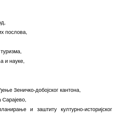
д,
х послова,
туризма,
 и науке,
ђење Зеничко-добојског кантона,
 Сарајево,
ланирање и заштиту културно-историјског