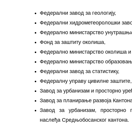
Федерални завод за геологију,
Федерални хидрометеоролошки заво
Федерално министарство унутрашњи
Фонд за заштиту околиша,
Федерално министарство околиша и 
Федерално министарство образовања
Федерални завод за статистику,
Федералну управу цивилне заштите,
Завод за урбанизам и просторно уре
Завод за планирање развоја Кантона
Завод за урбанизам, просторно п
наслеђа Средњобосанског кантона.