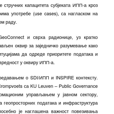
е стручних капацитета субјеката ИПП-а кроз
има употребе (use cases), са нагласком на
ом раду.
eoConnect и сврха радионице, уз кратко
ављен оквир за заједничко разумевање како
итуцијама да одреде приоритете података и
 вредност у оквиру ИПП-а.
редавањем о SDI/ИПП и INSPIRE контексту.
rompvoets са KU Leuven – Public Governance
формационим управљањем у јавном сектору,
 геопросторних података и инфраструктура
посебно је наглашена важност повезивања