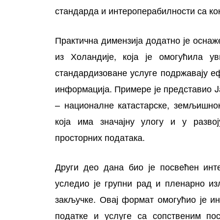
стандарда и интероперабилности са ко
Практична димензија додатно је оснаж
из Холандије, која је омогућила у
стандардизоване услуге подржавају еф
информација. Примере је представио J
– националне катастарске, земљишнок
која има значајну улогу и у разво
просторних података.
Други део дана био је посвећен инт
уследио је групни рад и пленарно из
закључке. Овај формат омогућио је и
податке и услуге са сопственим пос