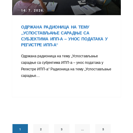
14. 7. 2026.
ОДРЖАНА РАДИОНИЦА НА ТЕМУ
„УСПОСТАВЉАЊЕ САРАДЊЕ СА
СУБЈЕКТИМА ИПП-А – УНОС ПОДАТАКА У
РЕГИСТРЕ ИПП-А“
Одржана радионица на тему „Успостављање
сарадње са субјектима ИПП-а – унос података у
Регистре ИПП-а“ Радионица на тему „Успостављање
сарадње…
1
2
3
…
5