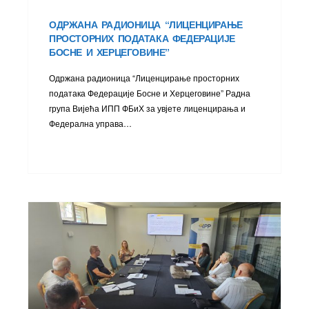
ОДРЖАНА РАДИОНИЦА “ЛИЦЕНЦИРАЊЕ
ПРОСТОРНИХ ПОДАТАКА ФЕДЕРАЦИЈЕ
БОСНЕ И ХЕРЦЕГОВИНЕ”
Одржана радионица “Лиценцирање просторних
података Федерације Босне и Херцеговине” Радна
група Вијећа ИПП ФБиХ за увјете лиценцирања и
Федерална управа…