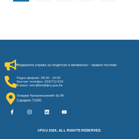
Федерална управа за геодетске и имовинско – правне послове​
Радно вријеме: 08:00 - 16:00
Контакт телефон: 033/712-616
Е-маил: ипп.фбих@фгу.цом.ба
Хамдије Крешевљаковић бр.96
Сарајево 71000
©FGU 2024, ALL RIGHTS RESERVED.