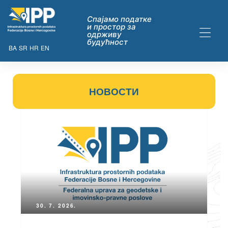
Спајамо податке
и простор за
одрживу
будућност
BA
SR
HR
EN
НОВОСТИ
ДАТАКА
ну опћих
30. 7. 2026.
их