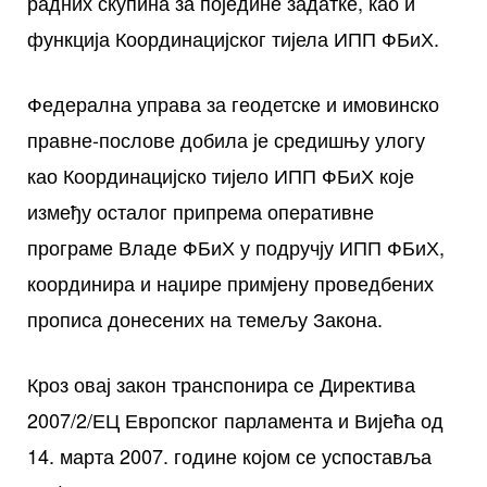
радних скупина за поједине задатке, као и
функција Координацијског тијела ИПП ФБиХ.
Федерална управа за геодетске и имовинско
правне-послове добила је средишњу улогу
као Координацијско тијело ИПП ФБиХ које
између осталог припрема оперативне
програме Владе ФБиХ у подручју ИПП ФБиХ,
координира и наџире примјену проведбених
прописа донесених на темељу Закона.
Кроз овај закон транспонира се Директива
2007/2/ЕЦ Европског парламента и Вијећа од
14. марта 2007. године којом се успоставља