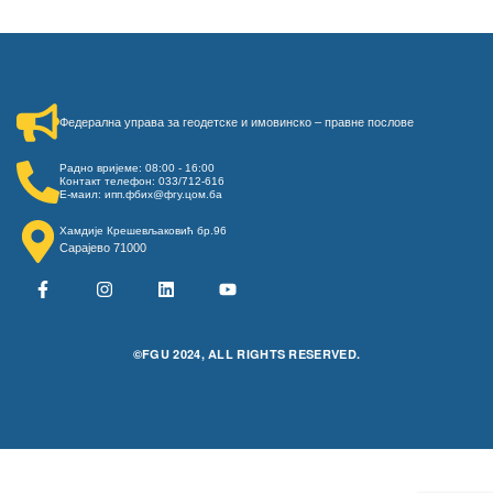
Федерална управа за геодетске и имовинско – правне послове​
Радно вријеме: 08:00 - 16:00
Контакт телефон: 033/712-616
Е-маил: ипп.фбих@фгу.цом.ба
Хамдије Крешевљаковић бр.96
Сарајево 71000
©FGU 2024, ALL RIGHTS RESERVED.