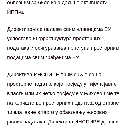
обвезним за било које даљње активности
ИПП-а.
Директивом се налаже свим чланицама ЕУ
успостава инфраструктура просторних
података и осигуравања приступа просторним
подацима свим грађанима ЕУ.
Директива ИНСПИРЕ примјењује се на
просторне податке које посједују тијела јавне
власти или их нетко посједује у њихово име те
на кориштење просторних података од стране
тијела јавне власти у обављању њихових
јавних задатака. Директива ИНСПИРЕ доноси