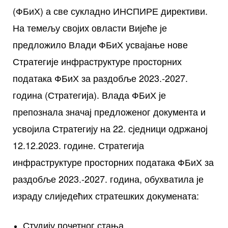
(ФБиХ) а све сукладно ИНСПИРЕ директиви.
На темељу својих овласти Вијеће је
предложило Влади ФБиХ усвајање нове
Стратегије инфраструктуре просторних
података ФБиХ за раздобље 2023.-2027.
година (Стратегија). Влада ФБиХ је
препознала значај предложеног документа и
усвојила Стратегију на 22. сједници одржаној
12.12.2023. године. Стратегија
инфраструктуре просторних података ФБиХ за
раздобље 2023.-2027. година, обухватила је
израду слиједећих стратешких докумената:
Студију почетног стања