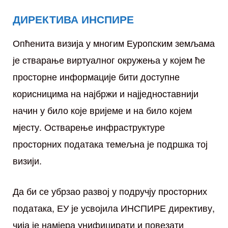
ДИРЕКТИВА ИНСПИРЕ
Опћенита визија у многим Еуропским земљама
је стварање виртуалног окружења у којем ће
просторне информације бити доступне
корисницима на најбржи и најједноставнији
начин у било које вријеме и на било којем
осторних
мјесту. Остварење инфраструктуре
просторних података темељна је подршка тој
визији.
Да би се убрзао развој у подручју просторних
података, ЕУ је усвојила ИНСПИРЕ директиву,
чија је намјера унифицирати и повезати