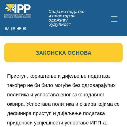
Спајамо податке
и простор за
одрживу
будућност
BA
SR
HR
EN
ЗАКОНСКА ОСНОВА​
ДАТАКА
Приступ, кориштење и дијељење података
такођер не би било могуће без одговарајућих
политика и успостављеног законодавног
оквира. Успостава политика и оквира којима се
ну опћих
дефинира приступ и дијељење података
их
придоноси успјешности успоставе ИПП-а.