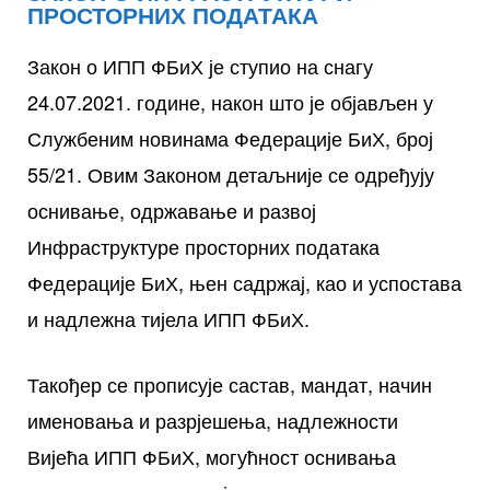
ПРОСТОРНИХ ПОДАТАКА
Закон о ИПП ФБиХ је ступио на снагу
24.07.2021. године, након што је објављен у
Службеним новинама Федерације БиХ, број
55/21. Овим Законом детаљније се одређују
оснивање, одржавање и развој
Инфраструктуре просторних података
Федерације БиХ, њен садржај, као и успостава
и надлежна тијела ИПП ФБиХ.
Такођер се прописује састав, мандат, начин
именовања и разрјешења, надлежности
Вијећа ИПП ФБиХ, могућност оснивања