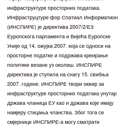
инфраструктуре просторних података.
ИНфраструцтуре фор Спатиал Информатион
(ИНСПИРЕ) је директива 2007/2/ЕЗ
Еуропскога парламента и Вијећа Еуропске
Уније од 14. ожујка 2007. која се односи на
просторне податке и подржава креирање
политике везане уз околиш. ИНСПИРЕ
директива је ступила на снагу 15. свибња
2007. године. ИНСПИРЕ твори оквир за
инфраструктуре просторних података унутар
држава чланица ЕУ као и држава које имају
намјеру стицања чланства. Због тога се
смјернице ИНСПИРЕ-а могу сматрати