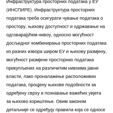
Инфраструктура просторних података у ЕУ
(ИНСПИРЕ). Инфраструктура просторних
података треба осигурати чување података о
простору, њихову доступност и одржавање на
одговарајућем нивоу, односно могућност
досљедног комбинирања просторних података
из разних извора широм ЕУ и њихову размјену,
могућност размјене просторних података
прикупљених на различитим нивоима јавне
власти, лако проналажење расположивих
података, процјену њихове подобности за
одређену сврху и познавање важећих увјета
за њихово кориштење. Овим законом
детаљније се одређују правила која се односе