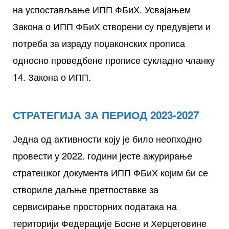
на успостављање ИПП ФБиХ. Усвајањем
Закона о ИПП ФБиХ створени су предувјети и
потреба за израду поџаконских прописа
односно проведбене прописе сукладно чланку
14. Закона о ИПП.
СТРАТЕГИЈА ЗА ПЕРИОД 2023-2027
Једна од активности коју је било неопходно
провести у 2022. години јесте ажурирање
стратешког документа ИПП ФБиХ којим би се
створиле даљње претпоставке за
сервисирање просторних података на
територији Федерације Босне и Херцеговине