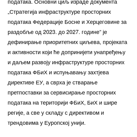
података. Основни циљ израде документа
„Стратегија инфраструктуре просторних
података Федерације Босне и Херцеговине за
раздобље од 2023. до 2027. године“ је
дефинирање приоритетних циљева, пројеката
и активности који ће допринијети унапређењу
и даљем развоју инфраструктуре просторних
података ФБиХ и испуњавању захтјева
директиве ЕУ, а сврха је стварање
претпоставки за сервисирање просторних
података на територији ФБиХ, БиХ и шире
регије, а све у складу с директивом и
трендовима у Еуропској унији.