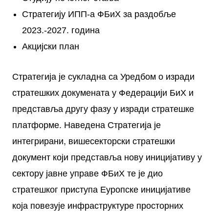
Стратегију ИПП-а ФБиХ за раздобље
2023.-2027. година
Акцијски план
Стратегија је сукладна са Уредбом о изради
стратешких докумената у Федерацији БиХ и
представља другу фазу у изради стратешке
платформе. Наведена Стратегија је
интегрирани, вишесекторски стратешки
документ који представља нову иницијативу у
сектору јавне управе ФБиХ те је дио
стратешког приступа Еуропске иницијативе
која повезује инфраструктуре просторних