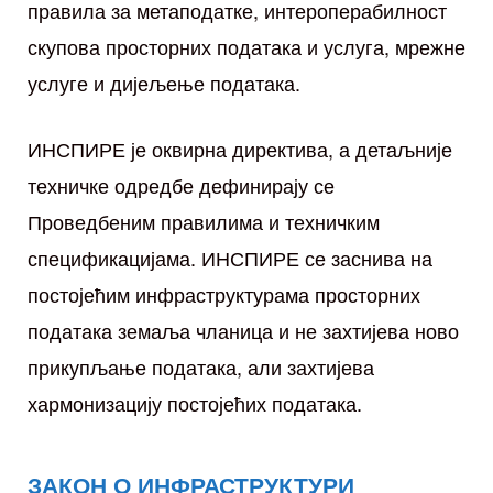
правила за метаподатке, интероперабилност
скупова просторних података и услуга, мрежне
услуге и дијељење података.
ИНСПИРЕ је оквирна директива, а детаљније
техничке одредбе дефинирају се
Проведбеним правилима и техничким
спецификацијама. ИНСПИРЕ се заснива на
постојећим инфраструктурама просторних
података земаља чланица и не захтијева ново
прикупљање података, али захтијева
хармонизацију постојећих података.
ЗАКОН О ИНФРАСТРУКТУРИ