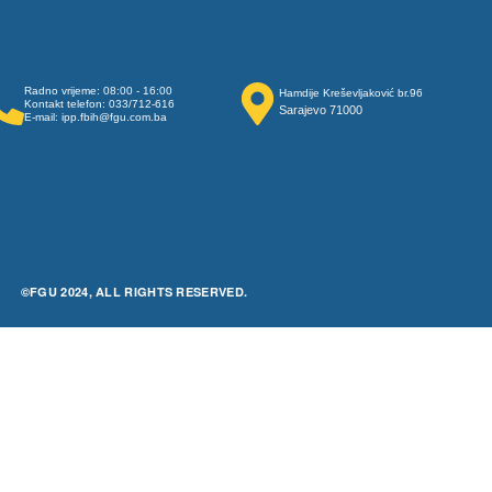
Radno vrijeme: 08:00 - 16:00
Hamdije Kreševljaković br.96
Kontakt telefon: 033/712-616
Sarajevo 71000
E-mail: ipp.fbih@fgu.com.ba
©FGU 2024, ALL RIGHTS RESERVED.