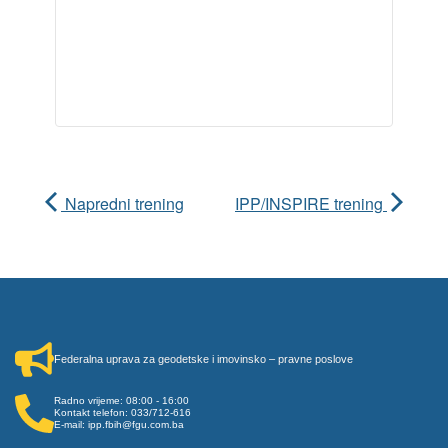
Napredni trening
IPP/INSPIRE trening
Federalna uprava za geodetske i imovinsko – pravne poslove
Radno vrijeme: 08:00 - 16:00
Kontakt telefon: 033/712-616
E-mail: ipp.fbih@fgu.com.ba