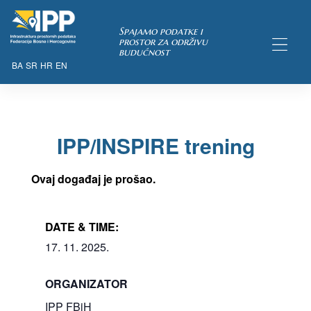
Spajamo podatke i
prostor za održivu
budućnost
BA
SR
HR
EN
TAKA
IPP/INSPIRE trening
pćih uvjeta
 u IPP
Ovaj događaj je prošao.
DATE & TIME:
17. 11. 2025.
ORGANIZATOR
IPP FBiH