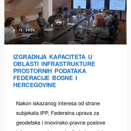
3. 12. 2024.
IZGRADNJA KAPACITETA U
OBLASTI INFRASTRUKTURE
PROSTORNIH PODATAKA
FEDERACIJE BOSNE I
HERCEGOVINE
Nakon iskazanog interesa od strane
subjekata IPP, Federalna uprava za
geodetske i imovinsko-pravne poslove