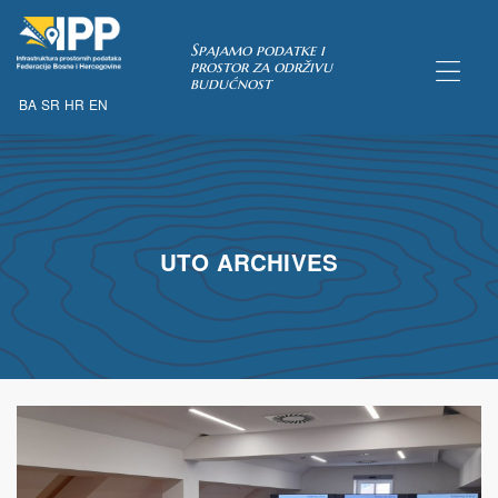
Spajamo podatke i
prostor za održivu
budućnost
BA
SR
HR
EN
TAKA
UTO ARCHIVES