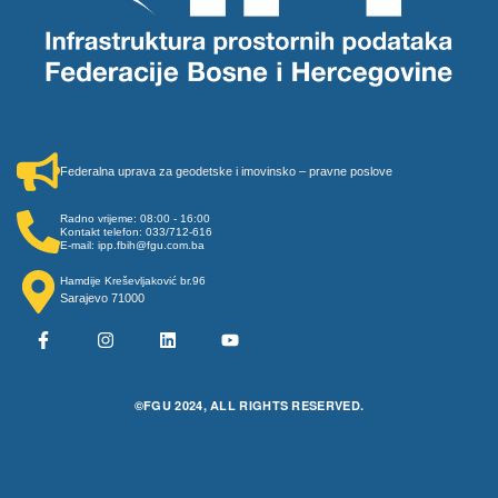
Federalna uprava za geodetske i imovinsko – pravne poslove
Radno vrijeme: 08:00 - 16:00
Kontakt telefon: 033/712-616
E-mail: ipp.fbih@fgu.com.ba
Hamdije Kreševljaković br.96
Sarajevo 71000
©FGU 2024, ALL RIGHTS RESERVED.