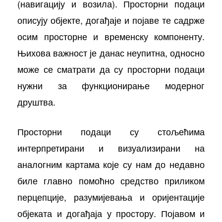
(навигацију и возила). Просторни подаци
описују објекте, догађаје и појаве те садрже
осим просторне и временску компоненту.
Њихова важност је данас неупитна, односно
може се сматрати да су просторни подаци
нужни за функционирање модерног
друштва.
Просторни подаци су стољећима
интерпретирани и визуализирани на
аналогним картама које су нам до недавно
биле главно помоћно средство приликом
перцепције, разумијевања и оријентације
објеката и догађаја у простору. Појавом и