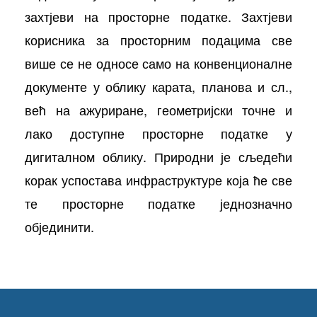
захтјеви на просторне податке. Захтјеви
корисника за просторним подацима све
више се не односе само на конвенционалне
документе у облику карата, планова и сл.,
већ на ажуриране, геометријски точне и
лако доступне просторне податке у
дигиталном облику. Природни је сљедећи
корак успостава инфраструктуре која ће све
те просторне податке једнозначно
објединити.