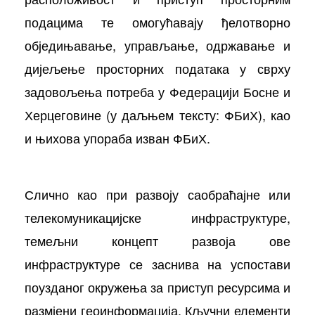
подацима те омогућавају ђелотворно
обједињавање, управљање, одржавање и
дијељење просторних података у сврху
задовољења потреба у Федерацији Босне и
Херцеговине (у даљњем тексту: ФБиХ), као
и њихова упораба изван ФБиХ.
осторних
Слично као при развоју саобраћајне или
телекомуникацијске инфраструктуре,
темељни концепт развоја ове
инфраструктуре се заснива на успостави
поузданог окружења за приступ ресурсима и
размјени геоинформација. Кључни елементи