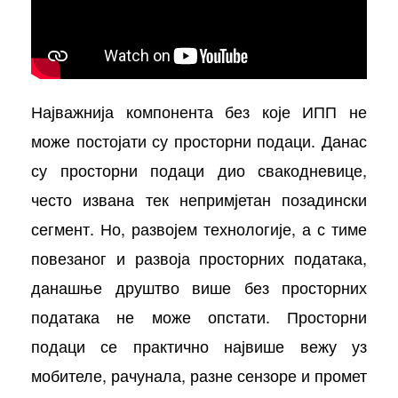
Најважнија компонента без које ИПП не
може постојати су просторни подаци. Данас
су просторни подаци дио свакодневице,
често извана тек непримјетан позадински
сегмент. Но, развојем технологије, а с тиме
повезаног и развоја просторних података,
данашње друштво више без просторних
података не може опстати. Просторни
подаци се практично највише вежу уз
мобителе, рачунала, разне сензоре и промет