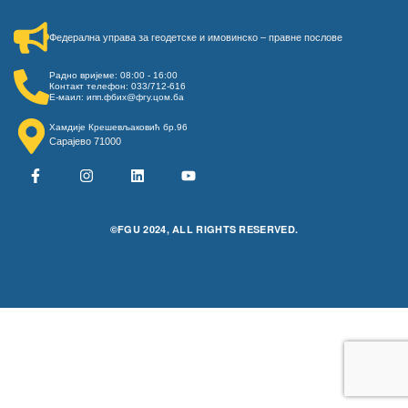
Федерална управа за геодетске и имовинско – правне послове​
Радно вријеме: 08:00 - 16:00
Контакт телефон: 033/712-616
Е-маил: ипп.фбих@фгу.цом.ба
Хамдије Крешевљаковић бр.96
Сарајево 71000
©FGU 2024, ALL RIGHTS RESERVED.