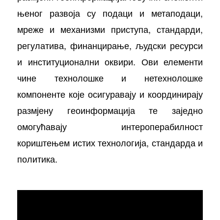
њеног развоја су подаци и метаподаци,
мреже и механизми приступа, стандарди,
регулатива, финанцирање, људски ресурси
и институционални оквири. Ови елементи
чине технолошке и нетехнолошке
компоненте које осигуравају и координирају
размјену геоинформација те заједно
омогућавају интероперабилност
кориштењем истих технологија, стандарда и
политика.