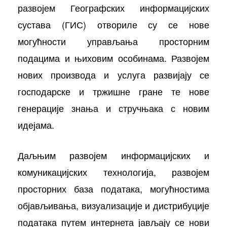
развојем Географских информацијских
сустава (ГИС) отвориле су се нове
могућности управљања просторним
подацима и њиховим особинама. Развојем
нових производа и услуга развијају се
господарске и тржишне гране те нове
генерације знања и стручњака с новим
идејама.
Даљњим развојем информацијских и
комуникацијских технологија, развојем
просторних база података, могућностима
објављивања, визуализације и дистрибуције
података путем интернета јављају се нови