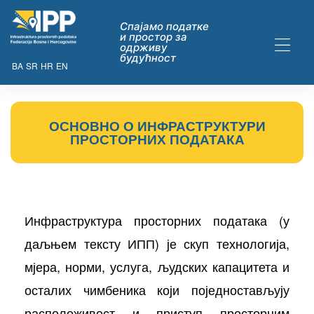
Спајамо податке
и простор за
одрживу
будућност
BA
SR
HR
EN
ОСНОВНО О ИНФРАСТРУКТУРИ
ДАТАКА
ПРОСТОРНИХ ПОДАТАКА
Инфраструктура просторних података (у
даљњем тексту ИПП) је скуп технологија,
мјера, норми, услуга, људских капацитета и
ну опћих
осталих чимбеника који поједностављују
их
расположивост и приступ просторним